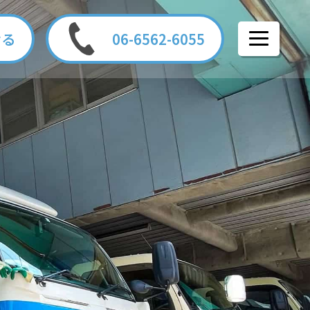
せる
06-6562-6055