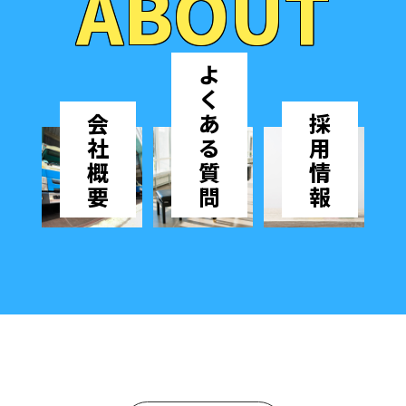
ABOUT
よ
く
会
あ
採
社
る
用
概
質
情
要
問
報