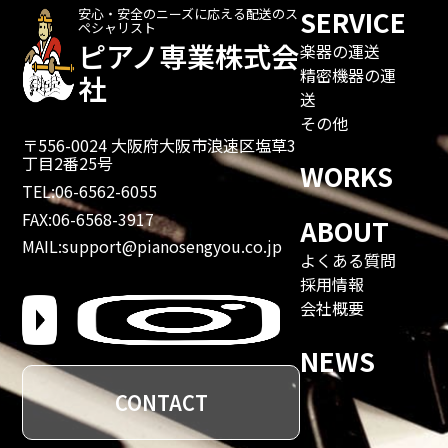
SERVICE
安心・安全のニーズに応える配送のス
ペシャリスト
ピアノ専業株式会
楽器の運送
精密機器の運
社
送
その他
〒556-0024 大阪府大阪市浪速区塩草3
丁目2番25号
WORKS
TEL:06-6562-6055
FAX:06-6568-3917
ABOUT
MAIL:support@pianosengyou.co.jp
よくある質問
採用情報
会社概要
NEWS
CONTACT